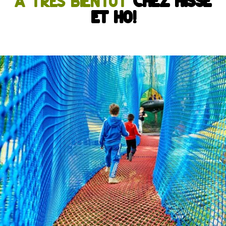
À très bientôt
chez Hisse
et Ho!