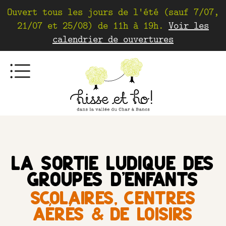
Ouvert tous les jours de l'été (sauf 7/07,
21/07 et 25/08) de 11h à 19h.
Voir les
calendrier de ouvertures
La sortie ludique des
groupes d'enfants
scolaires, centres
aérés & de loisirs